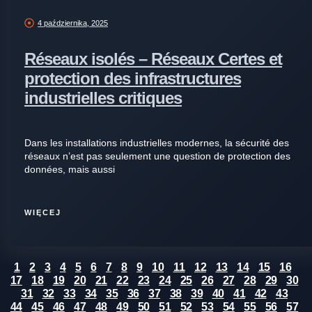
4 października, 2025
Réseaux isolés – Réseaux Certes et
protection des infrastructures
industrielles critiques
Dans les installations industrielles modernes, la sécurité des
réseaux n’est pas seulement une question de protection des
données, mais aussi
WIĘCEJ
1
2
3
4
5
6
7
8
9
10
11
12
13
14
15
16
17
18
19
20
21
22
23
24
25
26
27
28
29
30
31
32
33
34
35
36
37
38
39
40
41
42
43
44
45
46
47
48
49
50
51
52
53
54
55
56
57