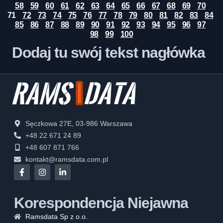
58
59
60
61
62
63
64
65
66
67
68
69
70
71
72
73
74
75
76
77
78
79
80
81
82
83
84
85
86
87
88
89
90
91
92
93
94
95
96
97
98
99
100
Dodaj tu swój tekst nagłówka
Sęczkowa 27E, 03-986 Warszawa
+48 22 671 24 89
+48 607 871 766
kontakt@ramsdata.com.pl
Korespondencja Niejawna
Ramsdata Sp z o.o.