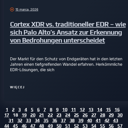
15 marca, 2026
Cortex XDR vs. traditioneller EDR – wie
sich Palo Alto’s Ansatz zur Erkennung
von Bedrohungen unterscheidet
Der Markt für den Schutz von Endgeräten hat in den letzten
Jahren einen tiefgreifenden Wandel erfahren. Herkömmliche
EDR-Lösungen, die sich
WIĘCEJ
1
2
3
4
5
6
7
8
9
10
11
12
13
14
15
16
17
18
19
20
21
22
23
24
25
26
27
28
29
30
31
32
33
34
35
36
37
38
39
40
41
42
43
44
45
46
47
48
49
50
51
52
53
54
55
56
57