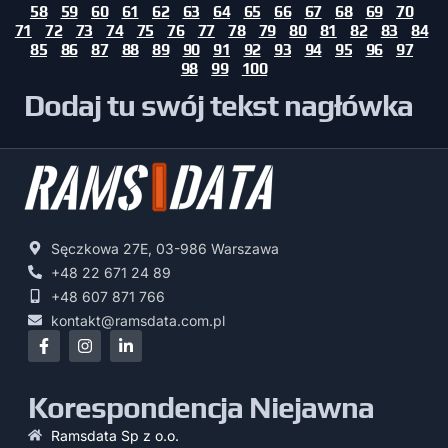
58
59
60
61
62
63
64
65
66
67
68
69
70
71
72
73
74
75
76
77
78
79
80
81
82
83
84
85
86
87
88
89
90
91
92
93
94
95
96
97
98
99
100
Dodaj tu swój tekst nagłówka
Sęczkowa 27E, 03-986 Warszawa
+48 22 671 24 89
+48 607 871 766
kontakt@ramsdata.com.pl
Korespondencja Niejawna
Ramsdata Sp z o.o.