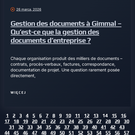
26 marca, 2026
Gestion des documents à Gimmal –
Qu’est-ce que la gestion des
documents d’entreprise ?
Chaque organisation produit des milliers de documents –
contrats, procès-verbaux, factures, correspondance,
documentation de projet. Une question rarement posée
directement,
WIĘCEJ
1
2
3
4
5
6
7
8
9
10
11
12
13
14
15
16
17
18
19
20
21
22
23
24
25
26
27
28
29
30
31
32
33
34
35
36
37
38
39
40
41
42
43
44
45
46
47
48
49
50
51
52
53
54
55
56
57