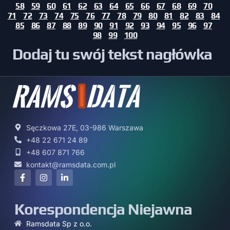
58
59
60
61
62
63
64
65
66
67
68
69
70
71
72
73
74
75
76
77
78
79
80
81
82
83
84
85
86
87
88
89
90
91
92
93
94
95
96
97
98
99
100
Dodaj tu swój tekst nagłówka
Sęczkowa 27E, 03-986 Warszawa
+48 22 671 24 89
+48 607 871 766
kontakt@ramsdata.com.pl
Korespondencja Niejawna
Ramsdata Sp z o.o.