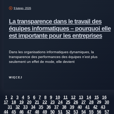
9 lutego, 2026
La transparence dans le travail des
équipes informatiques – pourquoi elle
est importante pour les entreprises
Dans les organisations informatiques dynamiques, la
transparence des performances des équipes n’est plus
seulement un effet de mode, elle devient
WIĘCEJ
1
2
3
4
5
6
7
8
9
10
11
12
13
14
15
16
17
18
19
20
21
22
23
24
25
26
27
28
29
30
31
32
33
34
35
36
37
38
39
40
41
42
43
44
45
46
47
48
49
50
51
52
53
54
55
56
57