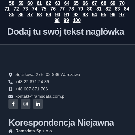
58
59
60
61
62
63
64
65
66
67
68
69
70
71
72
73
74
75
76
77
78
79
80
81
82
83
84
85
86
87
88
89
90
91
92
93
94
95
96
97
98
99
100
Dodaj tu swój tekst nagłówka
Sęczkowa 27E, 03-986 Warszawa
+48 22 671 24 89
+48 607 871 766
kontakt@ramsdata.com.pl
Korespondencja Niejawna
Ramsdata Sp z o.o.