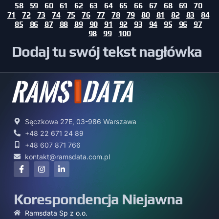
58
59
60
61
62
63
64
65
66
67
68
69
70
71
72
73
74
75
76
77
78
79
80
81
82
83
84
85
86
87
88
89
90
91
92
93
94
95
96
97
98
99
100
Dodaj tu swój tekst nagłówka
Sęczkowa 27E, 03-986 Warszawa
+48 22 671 24 89
+48 607 871 766
kontakt@ramsdata.com.pl
Korespondencja Niejawna
Ramsdata Sp z o.o.