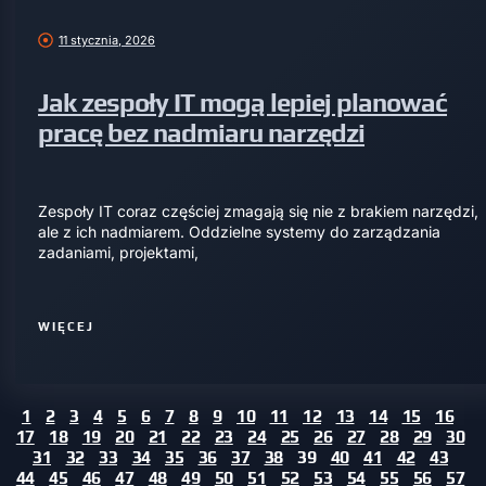
11 stycznia, 2026
Jak zespoły IT mogą lepiej planować
pracę bez nadmiaru narzędzi
Zespoły IT coraz częściej zmagają się nie z brakiem narzędzi,
ale z ich nadmiarem. Oddzielne systemy do zarządzania
zadaniami, projektami,
WIĘCEJ
1
2
3
4
5
6
7
8
9
10
11
12
13
14
15
16
17
18
19
20
21
22
23
24
25
26
27
28
29
30
31
32
33
34
35
36
37
38
39
40
41
42
43
44
45
46
47
48
49
50
51
52
53
54
55
56
57