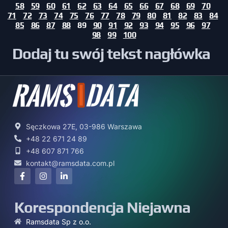
58
59
60
61
62
63
64
65
66
67
68
69
70
71
72
73
74
75
76
77
78
79
80
81
82
83
84
85
86
87
88
89
90
91
92
93
94
95
96
97
98
99
100
Dodaj tu swój tekst nagłówka
Sęczkowa 27E, 03-986 Warszawa
+48 22 671 24 89
+48 607 871 766
kontakt@ramsdata.com.pl
Korespondencja Niejawna
Ramsdata Sp z o.o.