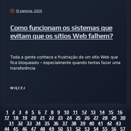
13 sierpnia, 2025
Como funcionam os sistemas que
evitam que os sítios Web falhem?
Toda a gente conhece a frustração de um sítio Web que
fica bloqueado – especialmente quando tentas fazer uma
transferência
WIĘCEJ
1
2
3
4
5
6
7
8
9
10
11
12
13
14
15
16
17
18
19
20
21
22
23
24
25
26
27
28
29
30
31
32
33
34
35
36
37
38
39
40
41
42
43
44
45
46
47
48
49
50
51
52
53
54
55
56
57