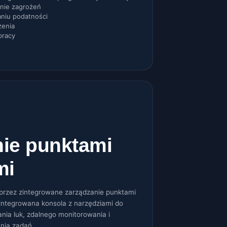
nie zagrożeń
niu podatności
żenia
pracy
ie punktami
mi
oprzez zintegrowane zarządzanie punktami
integrowana konsola z narzędziami do
ania luk, zdalnego monitorowania i
ia zadań.