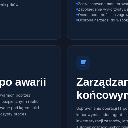
Zaawansowane monitorowa
mie plików
Zapobieganie wykorzystywa
Ocena podatności na zagro
Ochrona narzędzi do współ
po awarii
Zarządzan
końcowy
awariach poprzez
 bezpiecznych replik
wane pod kątem luk i
Usprawnianie operacji IT p
 czysty proces
końcowymi. Jeden agent i z
inwentaryzacji zasobów, łat
automatycznego wykonywan