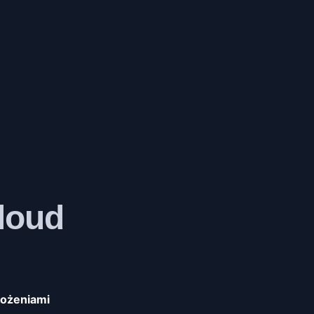
loud
rożeniami