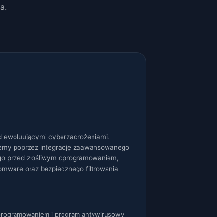
a.
 ewoluującymi cyberzagrożeniami.
stemy poprzez integrację zaawansowanego
o przed złośliwym oprogramowaniem,
somware oraz bezpiecznego filtrowania
programowaniem i program antywirusowy