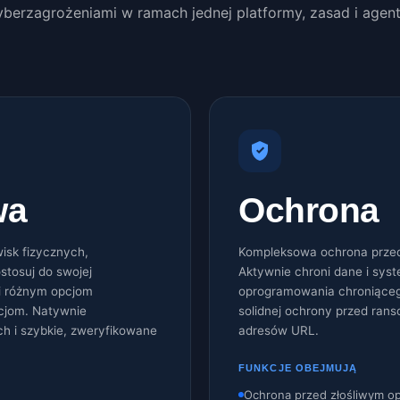
yberzagrożeniami w ramach jednej platformy, zasad i agent
wa
Ochrona
isk fizycznych,
Kompleksowa ochrona przed
stosuj do swojej
Aktywnie chroni dane i sy
ki różnym opcjom
oprogramowania chroniąceg
cjom. Natywnie
solidnej ochrony przed ran
 i szybkie, zweryfikowane
adresów URL.
FUNKCJE OBEJMUJĄ
Ochrona przed złośliwym o