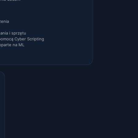
żenia
nia i sprzętu
pomocą Cyber Scripting
oparte na ML