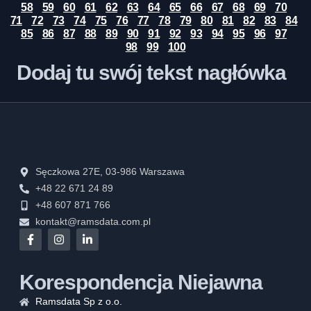
58
59
60
61
62
63
64
65
66
67
68
69
70
71
72
73
74
75
76
77
78
79
80
81
82
83
84
85
86
87
88
89
90
91
92
93
94
95
96
97
98
99
100
Dodaj tu swój tekst nagłówka
Sęczkowa 27E, 03-986 Warszawa
+48 22 671 24 89
+48 607 871 766
kontakt@ramsdata.com.pl
Korespondencja Niejawna
Ramsdata Sp z o.o.