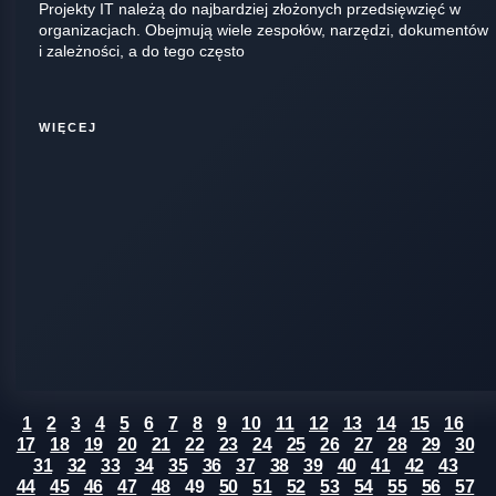
Projekty IT należą do najbardziej złożonych przedsięwzięć w
organizacjach. Obejmują wiele zespołów, narzędzi, dokumentów
i zależności, a do tego często
WIĘCEJ
1
2
3
4
5
6
7
8
9
10
11
12
13
14
15
16
17
18
19
20
21
22
23
24
25
26
27
28
29
30
31
32
33
34
35
36
37
38
39
40
41
42
43
44
45
46
47
48
49
50
51
52
53
54
55
56
57