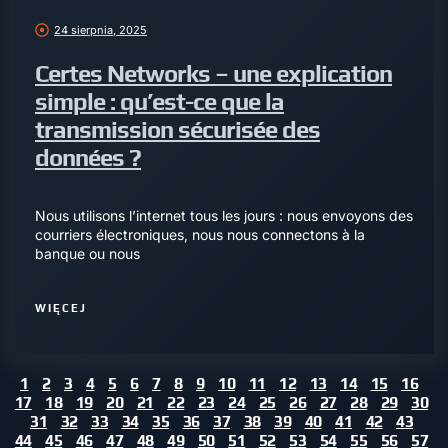
24 sierpnia, 2025
Certes Networks – une explication
simple : qu’est-ce que la
transmission sécurisée des
données ?
Nous utilisons l’internet tous les jours : nous envoyons des
courriers électroniques, nous nous connectons à la
banque ou nous
WIĘCEJ
1
2
3
4
5
6
7
8
9
10
11
12
13
14
15
16
17
18
19
20
21
22
23
24
25
26
27
28
29
30
31
32
33
34
35
36
37
38
39
40
41
42
43
44
45
46
47
48
49
50
51
52
53
54
55
56
57