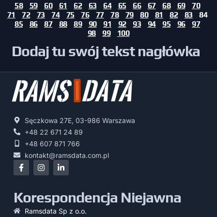
58
59
60
61
62
63
64
65
66
67
68
69
70
71
72
73
74
75
76
77
78
79
80
81
82
83
84
85
86
87
88
89
90
91
92
93
94
95
96
97
98
99
100
Dodaj tu swój tekst nagłówka
Sęczkowa 27E, 03-986 Warszawa
+48 22 671 24 89
+48 607 871 766
kontakt@ramsdata.com.pl
Korespondencja Niejawna
Ramsdata Sp z o.o.