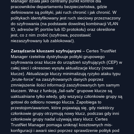
Manager działa jako centralny punkt kontroli dla
pracowników departamentu bezpieczeństwa, gdzie
definiowane są polityki, jaki ruch chronić i jak chronić. W
politykach identyfikowany jest ruch sieciowy przeznaczony
do szyfrowania (na podstawie dowolnej kombinacji VLAN
ID, adresów IP, portów lub ID protokołu) oraz określone
jest, co z nim zrobić (szyfrowa, pozostawić
niezaszyfrowany lub zablokować).
Zarządzanie kluczami szyfrującymi
– Certes TrustNet
Manager rzetelnie dystrybuuje polityki grupowego
szyfrowania oraz klucze do urządzeń szyfrujących (CEP) w
całej sieci i okresowo wysyła aktualizacje kluczy (nowe
klucze). Aktualizacje kluczy minimalizują ryzyko ataku typu
„brute-force” na zaszyfrowanych danych poprzez
zmniejszenie ilości informacji zaszyfrowanych tym samym
kluczem. Wraz z funkcją „fail-safe” grupowe klucze są
uaktualniane tylko wtedy, gdy wszyscy członkowie grupy są
gotowi do odbioru nowego klucza. Zapobiega to
przestojom/awariom, które pojawiają się, gdy niektórzy
członkowie grupy otrzymują nowy klucz, podczas gdy inni
członkowie grupy nadal używają stary klucz. Certes
TrustNet Manager pomaga uniknąć kosztownych mis-
konfiguracji i awarii sieci poprzez sprawdzenie polityk pod