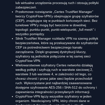
lub wirtualne urządzenia procesują ruch i stosują polityki
zabezpieczeń.
Przełomowe rozwiązanie „Certes TrustNet Manager”
tworzy CryptoFlow-VPN’y obejmujące grupę szyfratorów
(CEP), znajdujące się w punktach końcowych sieci. Bez
tunelowe VPN’y mogą być tworzone w dowolnej
topologii: punktu-punkt, punkt-wielopunkt, „full mesh” i
wszystko pomiędzy.
Silnik TrustNet Manager rozkłada VPN na szereg polityk
bezpieczeństwa, które są przekazywane do szyfratorów
CEP za pośrednictwem bezpiecznego kanału
zarządzania. Dzięki grupowej dystrybucji kluczy,
szyfratory są jednolicie połączone w tej samej sieci
CryptoFlow-VPN.
Wielowarstwowe szyfratory Certes networks działają
według polityk i szyfrują ruch w warstwie sieciowej 2,
warstwie 3 lub warstwie 4, w zależności od tego, co
chcesz chronić i przez jakie sieci będzie przechodził
ruch. Wykorzystane jest najbardziej zaawansowane
dostępne szyfrowanie AES-256 i SHA-512 do ochrony i
zapewnienia integralności przesyłanych informacji.
CryptoFlow-VPN łączy wszystkie szyfratory w jeden
organizm. Nieobciążony VPN, który chroni dane w