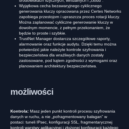
środowiskach fizycznych, wirtualnych i „cloud”.
Wyjątkowa cecha bezawaryjnego cyklicznego
generowania kluczy opracowana przez Certes Networks
zapobiega przestojom i upraszcza proces rotacji kluczy.
Można zaplanować cykliczne generowanie kluczy w
dowolnym momencie, z pełnym przekonaniem, że
będzie to proste i szybkie.
TrustNet Manager dostarcza szczegółowe raporty,
alarmowanie oraz funkcje audytu. Dzięki temu można
potwierdzić jakie należyte kontrole szyfrowania i
bezpieczeństwa dla wrażliwych danych zostały
zastosowane, pod kątem zgodności z wymogami oraz
planowaniem architektury bezpieczeństwa.
możliwości
Kontrola:
Masz jeden punkt kontroli procesu szyfrowania
danych w ruchu, a nie „pofragmentowany bałagan” w
postaci: tuneli IPsec, konfiguracji SSL, fragmentarycznej
kontroli warstwy aplikacyjnej i złożonej konfiguracji każdego