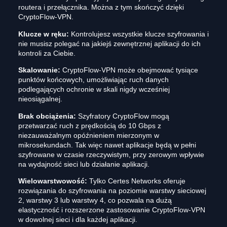
routera i przełącznika. Można z tym skończyć dzięki
CryptoFlow-VPN.
Klucze w ręku:
Kontrolujesz wszystkie klucze szyfrowania i
nie musisz polegać na jakiejś zewnętrznej aplikacji do ich
kontroli za Ciebie.
Skalowanie:
CryptoFlow-VPN może obejmować tysiące
punktów końcowych, umożliwiając ruch danych
podlegających ochronie w skali nigdy wcześniej
nieosiągalnej.
Brak obciążenia:
Szyfratory CryptoFlow mogą
przetwarzać ruch z prędkością do 10 Gbps z
niezauważalnym opóźnieniem mierzonym w
mikrosekundach. Tak więc nawet aplikacje będą w pełni
szyfrowane w czasie rzeczywistym, przy zerowym wpływie
na wydajność sieci lub działanie aplikacji.
Wielowarstwowość:
Tylko Certes Networks oferuje
rozwiązania do szyfrowania na poziomie warstwy sieciowej
2, warstwy 3 lub warstwy 4, co pozwala na dużą
elastyczność i rozszerzone zastosowanie CryptoFlow-VPN
w dowolnej sieci i dla każdej aplikacji.