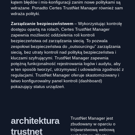
kątem błędów i mis-konfiguracji zanim nowe politykami są
wdrażane. Ponadto Certes TrustNet Manager również sam
wdraża polityki.
Zarządzanie bezpieczeństwem
– Wykorzystując kontrolę
dostępu opartą na rolach, Certes TrustNet Manager
zapewnia możliwość oddzielenia roli kontroli
bezpieczeństwa od zarządzania siecią. To pozwala
zespołowi bezpieczeństwa do „outsourcingu” zarządzania
siecią, bez utraty kontroli nad polityką bezpieczeństwa i
kluczami szyfrującymi. TrustNet Manager zapewnia
potężną funkcjonalność rejestrowania logów i audytu, aby
w ten sposób tworzyć, utrzymywać i udowadnia zgodność z
regulacjami. TrustNet Manager oferuje skastomizowany i
łatwo konfigurowalny panel kontroli (dashboard)
pokazujący status urządzeń.
architektura
TrustNet Manager jest
zbudowany w oparciu o
trustnet
trójwarstwową webową