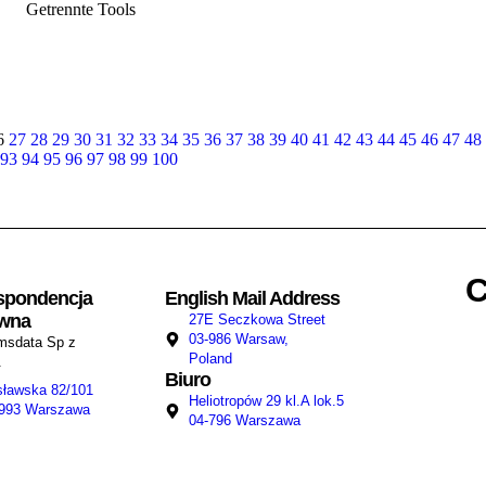
Getrennte Tools
WIĘCEJ
6
27
28
29
30
31
32
33
34
35
36
37
38
39
40
41
42
43
44
45
46
47
48
93
94
95
96
97
98
99
100
C
spondencja
English Mail Address
awna
27E Seczkowa Street
Skontaktuj 
03-986 Warsaw,
msdata Sp z
Poland
.
Biuro
sławska 82/101
Heliotropów 29 kl.A lok.5
-993 Warszawa
04-796 Warszawa