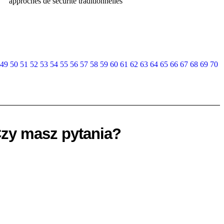
approches de sécurité traditionnelles
WIĘCEJ
49
50
51
52
53
54
55
56
57
58
59
60
61
62
63
64
65
66
67
68
69
70
zy masz pytania?
się z nami, a nasi eksperci znajdą potrzebne Ci
rozwiązanie
KONTAKT