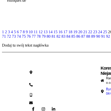
enfoques de
WIĘCEJ
1
2
3
4
5
6
7
8
9
10
11
12
13
14
15
16
17
18
19
20
21
22
23
24
25
2
71
72
73
74
75
76
77
78
79
80
81
82
83
84
85
86
87
88
89
90
91
92
Dodaj tu swój tekst nagłówka
Kore
Sęczkowa
27E, 03-986
Niej
Warszawa
Ra
+48 22 671 24
o.o
89
By
+48 607 871
04
766
kontakt@ramsdata.com.pl