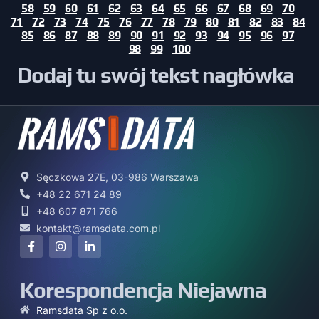
58
59
60
61
62
63
64
65
66
67
68
69
70
71
72
73
74
75
76
77
78
79
80
81
82
83
84
85
86
87
88
89
90
91
92
93
94
95
96
97
98
99
100
Dodaj tu swój tekst nagłówka
Sęczkowa 27E, 03-986 Warszawa
+48 22 671 24 89
+48 607 871 766
kontakt@ramsdata.com.pl
Korespondencja Niejawna
Ramsdata Sp z o.o.