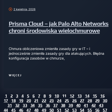
2 kwietnia, 2026
Prisma Cloud – jak Palo Alto Networks
chroni środowiska wielochmurowe
Chmura obliczeniowa zmieniła zasady gry w IT – i
jednocześnie zmieniła zasady gry dla atakujących. Błędna
konfiguracja zasobów w chmurze,
WIĘCEJ
1
2
3
4
5
6
7
8
9
10
11
12
13
14
15
16
17
18
19
20
21
22
23
24
25
26
27
28
29
30
31
32
33
34
35
36
37
38
39
40
41
42
43
44
45
46
47
48
49
50
51
52
53
54
55
56
57