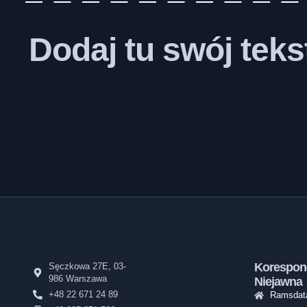
Dodaj tu swój tek
Korespon
Sęczkowa 27E, 03-
986 Warszawa
Niejawna
+48 22 671 24 89
Ramsdata