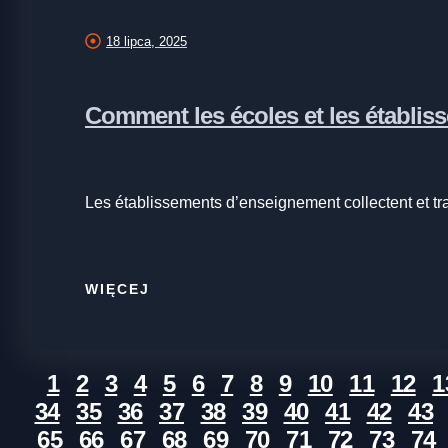
18 lipca, 2025
Comment les écoles et les établis
Les établissements d’enseignement collectent et trai
WIĘCEJ
1
2
3
4
5
6
7
8
9
10
11
12
1
34
35
36
37
38
39
40
41
42
43
65
66
67
68
69
70
71
72
73
74