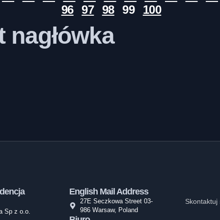
96
97
98
99
100
st nagłówka
dencja
English Mail Address
27E Seczkowa Street 03-
Skontaktuj 
986 Warsaw, Poland
 Sp z o.o.
Biuro