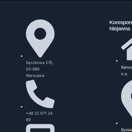
Korespon
Niejawna
Sęczkowa 27E,
Ramsd
03-986
o.o.
Warszawa
+48 22 671 24
89
Bysła