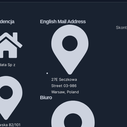
dencja
English Mail Address
Skont
ata Sp z
27E Seczkowa
Street 03-986
Warsaw, Poland
Biuro
wska 82/101