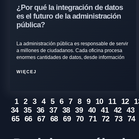
¿Por qué la integración de datos
es el futuro de la administración
pública?
La administración pública es responsable de servir
a millones de ciudadanos. Cada oficina procesa
enormes cantidades de datos, desde información
WIĘCEJ
1
2
3
4
5
6
7
8
9
10
11
12
1
34
35
36
37
38
39
40
41
42
43
65
66
67
68
69
70
71
72
73
74