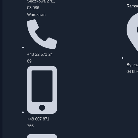
Sęczkowa 27E,
Ramsd
03-986
Warszawa
+48 22 671 24
89
Bysła
04-99
+48 607 871
766