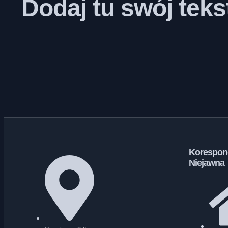
Dodaj tu swój tek
Korespon
Niejawna