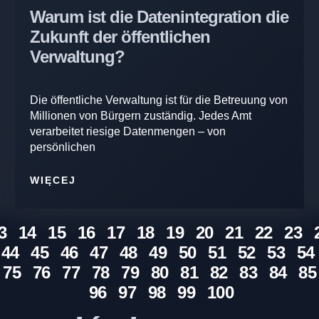
Warum ist die Datenintegration die
Zukunft der öffentlichen
Verwaltung?
Die öffentliche Verwaltung ist für die Betreuung von
Millionen von Bürgern zuständig. Jedes Amt
verarbeitet riesige Datenmengen – von
persönlichen
WIĘCEJ
3
14
15
16
17
18
19
20
21
22
23
44
45
46
47
48
49
50
51
52
53
54
75
76
77
78
79
80
81
82
83
84
85
96
97
98
99
100