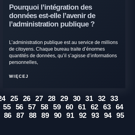
Pourquoi l’intégration des
données est-elle l’avenir de
l’administration publique ?
L’administration publique est au service de millions
de citoyens. Chaque bureau traite d’énormes
quantités de données, qu’il s’agisse d’informations
personnelles,
WIĘCEJ
24
25
26
27
28
29
30
31
32
33
55
56
57
58
59
60
61
62
63
64
86
87
88
89
90
91
92
93
94
95