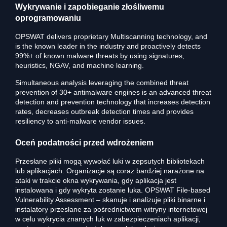
Wykrywanie i zapobieganie złośliwemu
oprogramowaniu
OPSWAT delivers proprietary Multiscanning technology, and
is the known leader in the industry and proactively detects
99%+ of known malware threats by using signatures,
heuristics, NGAV, and machine learning.
Simultaneous analysis leveraging the combined threat
prevention of 30+ antimalware engines is an advanced threat
detection and prevention technology that increases detection
rates, decreases outbreak detection times and provides
resiliency to anti-malware vendor issues.
Oceń podatności przed wdrożeniem
Przesłane pliki mogą wywołać luki w zepsutych bibliotekach
lub aplikacjach. Organizacje są coraz bardziej narażone na
ataki w trakcie okna wykrywania, gdy aplikacja jest
instalowana i gdy wykryta zostanie luka. OPSWAT File-based
Vulnerability Assessment – skanuje i analizuje pliki binarne i
instalatory przesłane za pośrednictwem witryny internetowej
w celu wykrycia znanych luk w zabezpieczeniach aplikacji,