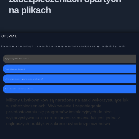
na plikach
Prezentacja technologii - ocena luk w zabezpieczeniach opartych na aplikacjach i plikach
Wykrywanie podatnych instalatorów
Ponad miliard punktów danych
Luki w oprogramowaniu i oprogramowaniu sprzętowym IoT
Oceń podatności, zanim zostaną wdrożone
Miliony użytkowników są narażone na ataki wykorzystujące luki
w zabezpieczeniach. Wykrywanie i zapobieganie
przedostawaniu się programów instalacyjnych do sieci i
wykorzystywaniu ich do rozprzestrzeniania luk jest jedną z
najlepszych praktyk w zakresie cyberbezpieczeństwa.