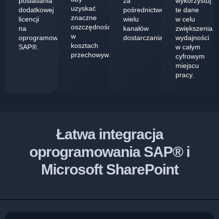
posiadania
za
wykorzystuj
uzyskać
dodatkowej
pośrednictwem
te dane
znaczne
licencji
wielu
w celu
oszczędności
na
kanałów
zwiększenia
w
oprogramowanie
dostarczania.
wydajności
kosztach
SAP®.
w całym
przechowywania.
cyfrowym
miejscu
pracy.
Łatwa integracja
oprogramowania SAP® i
Microsoft SharePoint