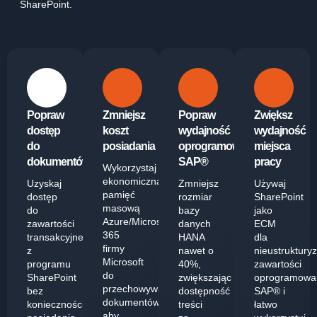
SharePoint.
Popraw
Zmniejsz
Popraw
Zwiększ
dostęp
koszt
wydajność
wydajność
do
posiadania
oprogramowania
miejsca
dokumentów
SAP®
pracy
Wykorzystaj
ekonomiczną
Uzyskaj
Zmniejsz
Używaj
pamięć
dostęp
rozmiar
SharePoint
masową
do
bazy
jako
Azure/Microsoft
zawartości
danych
ECM
365
transakcyjnej
HANA
dla
firmy
z
nawet o
nieustruktury
Microsoft
programu
40%,
zawartości
do
SharePoint
zwiększając
oprogramowa
przechowywania
bez
dostępność
SAP® i
dokumentów,
konieczności
treści
łatwo
aby