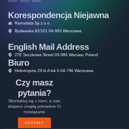
Korespondencja Niejawna
Ramsdata Sp z o.o.
Bysławska 82/101 04-993 Warszawa
English Mail Address
27E Seczkowa Street 03-986 Warsaw, Poland
Biuro
Heliotropów 29 kl.A lok.5 04-796 Warszawa
Czy masz
pytania?
Skontaktuj się z nami, a nasi
eksperci znajdą potrzebne Ci
rozwiązanie
KONTAKT