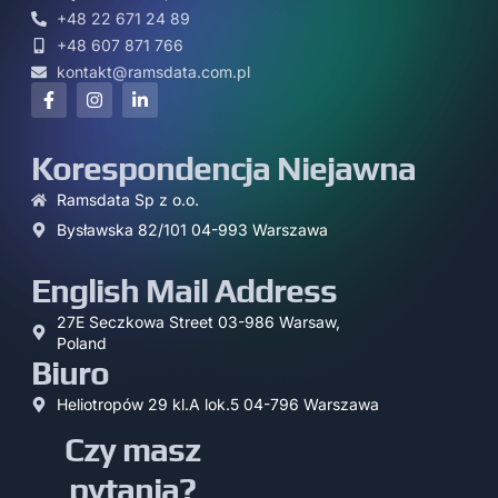
+48 22 671 24 89
+48 607 871 766
kontakt@ramsdata.com.pl
Korespondencja Niejawna
Ramsdata Sp z o.o.
Bysławska 82/101 04-993 Warszawa
English Mail Address
27E Seczkowa Street 03-986 Warsaw,
Poland
Biuro
Heliotropów 29 kl.A lok.5 04-796 Warszawa
Czy masz
pytania?