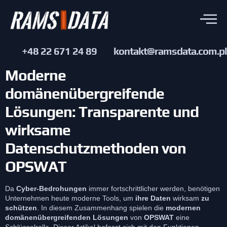
+48 22 671 24 89
kontakt@ramsdata.com.pl
Moderne
domänenübergreifende
Lösungen: Transparente und
wirksame
Datenschutzmethoden von
OPSWAT
Da
Cyber-Bedrohungen
immer fortschrittlicher werden, benötigen
Unternehmen heute moderne Tools, um
ihre Daten
wirksam
zu
schützen
. In diesem Zusammenhang spielen die
modernen
domänenübergreifenden Lösungen
von
OPSWAT
eine
Schlüsselrolle. Dieser Artikel befasst sich mit den Funktionen,