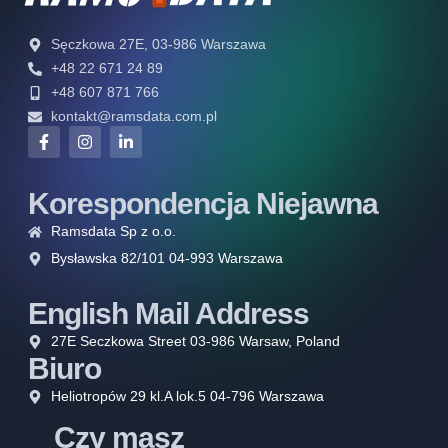
Sęczkowa 27E, 03-986 Warszawa
+48 22 671 24 89
+48 607 871 766
kontakt@ramsdata.com.pl
Korespondencja Niejawna
Ramsdata Sp z o.o.
Bysławska 82/101 04-993 Warszawa
English Mail Address
27E Seczkowa Street 03-986 Warsaw, Poland
Biuro
Heliotropów 29 kl.A lok.5 04-796 Warszawa
Czy masz