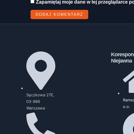
Zapamiętaj moje dane w tej przeglądarce p
Korespon
Niejawna
Sęczkowa 27E,
Ramsd
03-986
o.o.
Warszawa