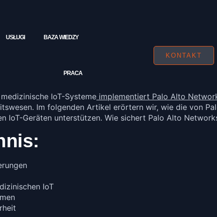
USŁUGI
BAZA WIEDZY
KONTAKT
PRACA
 medizinische IoT-Systeme
implementiert Palo Alto Networks
eitswesen. Im folgenden Artikel erörtern wir, wie die von 
n IoT-Geräten unterstützen. Wie sichert Palo Alto Network
hnis:
erungen
izinischen IoT
emen
rheit