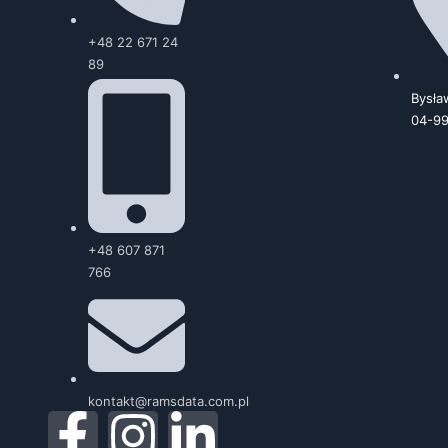
+48 22 671 24
89
Bysła
04-9
+48 607 871
766
kontakt@ramsdata.com.pl