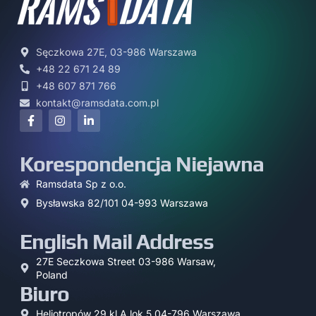
Sęczkowa 27E, 03-986 Warszawa
+48 22 671 24 89
+48 607 871 766
kontakt@ramsdata.com.pl
Korespondencja Niejawna
Ramsdata Sp z o.o.
Bysławska 82/101 04-993 Warszawa
English Mail Address
27E Seczkowa Street 03-986 Warsaw,
Poland
Biuro
Heliotropów 29 kl.A lok.5 04-796 Warszawa