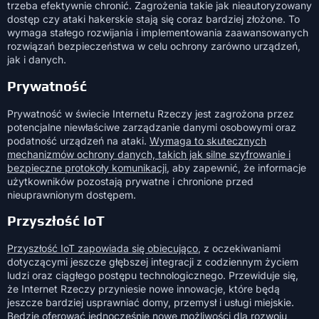
trzeba efektywnie chronić. Zagrożenia takie jak nieautoryzowany
dostęp czy ataki hakerskie stają się coraz bardziej złożone. To
wymaga stałego rozwijania i implementowania zaawansowanych
rozwiązań bezpieczeństwa w celu ochrony zarówno urządzeń,
jak i danych.
Prywatność
Prywatność w świecie Internetu Rzeczy jest zagrożona przez
potencjalne niewłaściwe zarządzanie danymi osobowymi oraz
podatność urządzeń na ataki.
Wymaga to skutecznych
mechanizmów ochrony danych, takich jak silne szyfrowanie i
bezpieczne protokoły komunikacji
, aby zapewnić, że informacje
użytkowników pozostają prywatne i chronione przed
nieuprawnionym dostępem.
Przyszłość IoT
Przyszłość IoT zapowiada się obiecująco
, z oczekiwaniami
dotyczącymi jeszcze głębszej integracji z codziennym życiem
ludzi oraz ciągłego postępu technologicznego. Przewiduje się,
że Internet Rzeczy przyniesie nowe innowacje, które będą
jeszcze bardziej usprawniać domy, przemysł i usługi miejskie.
Będzie oferować jednocześnie nowe możliwości dla rozwoju