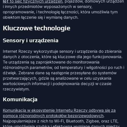
IoT
to sieć fizycznych urządzeń
, pojazdów, domowych urządzeń
i innych przedmiotów wyposażonych w sensory,
oprogramowanie, i technologię łączności, która umożliwia tym
obiektom łączenie się i wymianę danych.
Kluczowe technologie
Sensory i urządzenia
Internet Rzeczy wykorzystuje sensory i urządzenia do zbierania
danych z otoczenia, które są kluczowe dla jego funkcjonowania.
Te urządzenia są zaprojektowane do monitorowania
różnorodnych parametrów, od temperatury i wilgotności po ruch i
dźwięk. Zebrane dane są następnie przesyłane do systemów
przetwarzających, gdzie są analizowane w celu uzyskania
wartościowych informacji i podejmowania decyzji w czasie
rzeczywistym.
Komunikacja
Komunikacja w ekosystemie Internetu Rzeczy odbywa się za
pomocą różnorodnych protokołów bezprzewodowych
.
Najpopularniejsze z nich to Wi-Fi, Bluetooth, Zigbee, oraz LTE,
które umożliwiają szybką i efektywną wymianę danych między