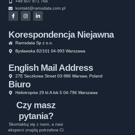
+48 607 871 766
kontakt@ramsdata.com.pl
Korespondencja Niejawna
Ramsdata Sp z o.o.
Bysławska 82/101 04-993 Warszawa
English Mail Address
27E Seczkowa Street 03-986 Warsaw, Poland
Biuro
Heliotropów 29 kl.A lok.5 04-796 Warszawa
Czy masz
pytania?
Skontaktuj się z nami, a nasi
eksperci znajdą potrzebne Ci