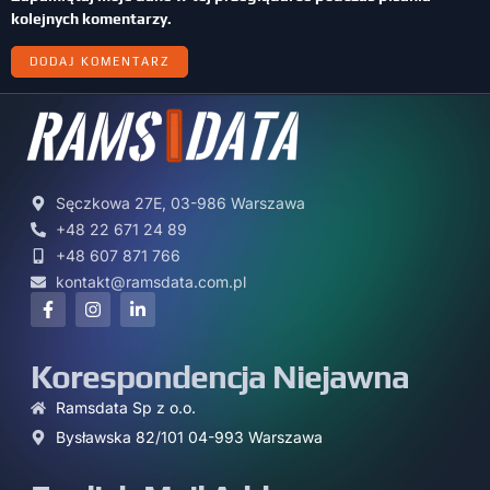
kolejnych komentarzy.
Sęczkowa 27E, 03-986 Warszawa
+48 22 671 24 89
+48 607 871 766
kontakt@ramsdata.com.pl
Korespondencja Niejawna
Ramsdata Sp z o.o.
Bysławska 82/101 04-993 Warszawa