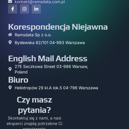
kontakt@ramsdata.com.pl
Korespondencja Niejawna
Ramsdata Sp z o.o.
Bysławska 82/101 04-993 Warszawa
English Mail Address
27E Seczkowa Street 03-986 Warsaw,
Poland
Biuro
Heliotropów 29 kl.A lok.5 04-796 Warszawa
Czy masz
pytania?
Skontaktuj się z nami, a nasi
eksperci znajdą potrzebne Ci
rozwiązanie