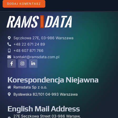
Sęczkowa 27E, 03-986 Warszawa
+48 22 671 24 89
+48 607 871 766
kontakt@ramsdata.com.pl
Korespondencja Niejawna
Ramsdata Sp z o.o.
Bysławska 82/101 04-993 Warszawa
English Mail Address
27E Seczkowa Street 03-986 Warsaw,