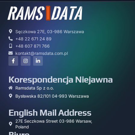
Sęczkowa 27E, 03-986 Warszawa
+48 22 671 24 89
+48 607 871 766
kontakt@ramsdata.com.pl
Korespondencja Niejawna
Ramsdata Sp z o.o.
Bysławska 82/101 04-993 Warszawa
English Mail Address
27E Seczkowa Street 03-986 Warsaw,
Poland
Biuro