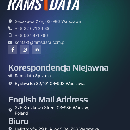
Sęczkowa 27E, 03-986 Warszawa
+48 22 671 24 89
+48 607 871 766
kontakt@ramsdata.com.pl
Korespondencja Niejawna
Ramsdata Sp z o.o.
Bysławska 82/101 04-993 Warszawa
English Mail Address
27E Seczkowa Street 03-986 Warsaw,
Poland
Biuro
Heliotropów 29 kl.A lok.5 04-796 Warszawa