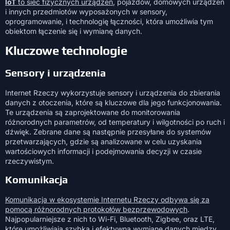
IoT
to sieć fizycznych urządzeń
, pojazdów, domowych urządzeń
i innych przedmiotów wyposażonych w sensory,
oprogramowanie, i technologię łączności, która umożliwia tym
obiektom łączenie się i wymianę danych.
Kluczowe technologie
Sensory i urządzenia
Internet Rzeczy wykorzystuje sensory i urządzenia do zbierania
danych z otoczenia, które są kluczowe dla jego funkcjonowania.
Te urządzenia są zaprojektowane do monitorowania
różnorodnych parametrów, od temperatury i wilgotności po ruch i
dźwięk. Zebrane dane są następnie przesyłane do systemów
przetwarzających, gdzie są analizowane w celu uzyskania
wartościowych informacji i podejmowania decyzji w czasie
rzeczywistym.
Komunikacja
Komunikacja w ekosystemie Internetu Rzeczy odbywa się za
pomocą różnorodnych protokołów bezprzewodowych
.
Najpopularniejsze z nich to Wi-Fi, Bluetooth, Zigbee, oraz LTE,
które umożliwiają szybką i efektywną wymianę danych między