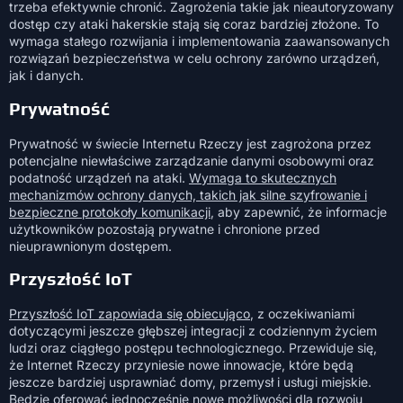
trzeba efektywnie chronić. Zagrożenia takie jak nieautoryzowany
dostęp czy ataki hakerskie stają się coraz bardziej złożone. To
wymaga stałego rozwijania i implementowania zaawansowanych
rozwiązań bezpieczeństwa w celu ochrony zarówno urządzeń,
jak i danych.
Prywatność
Prywatność w świecie Internetu Rzeczy jest zagrożona przez
potencjalne niewłaściwe zarządzanie danymi osobowymi oraz
podatność urządzeń na ataki.
Wymaga to skutecznych
mechanizmów ochrony danych, takich jak silne szyfrowanie i
bezpieczne protokoły komunikacji
, aby zapewnić, że informacje
użytkowników pozostają prywatne i chronione przed
nieuprawnionym dostępem.
Przyszłość IoT
Przyszłość IoT zapowiada się obiecująco
, z oczekiwaniami
dotyczącymi jeszcze głębszej integracji z codziennym życiem
ludzi oraz ciągłego postępu technologicznego. Przewiduje się,
że Internet Rzeczy przyniesie nowe innowacje, które będą
jeszcze bardziej usprawniać domy, przemysł i usługi miejskie.
Będzie oferować jednocześnie nowe możliwości dla rozwoju