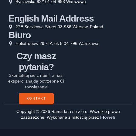
Bysławska 82/101 04-993 Warszawa
English Mail Address
27E Seczkowa Street 03-986 Warsaw, Poland
Biuro
Heliotropów 29 kl.A lok.5 04-796 Warszawa
Czy masz
pytania?
Skontaktuj się z nami, a nasi
eksperci znajdą potrzebne Ci
rozwiązanie
KONTAKT
Copyright © 2026 Ramsdata sp z o.o. Wszelkie prawa
zastrzeżone. Wykonane z miłością przez
Floweb