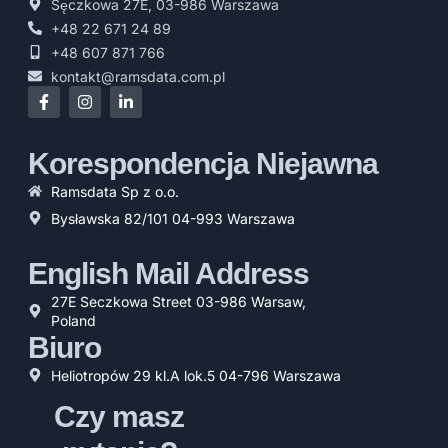
Sęczkowa 27E, 03-986 Warszawa
+48 22 671 24 89
+48 607 871 766
kontakt@ramsdata.com.pl
Korespondencja Niejawna
Ramsdata Sp z o.o.
Bysławska 82/101 04-993 Warszawa
English Mail Address
27E Seczkowa Street 03-986 Warsaw,
Poland
Biuro
Heliotropów 29 kl.A lok.5 04-796 Warszawa
Czy masz