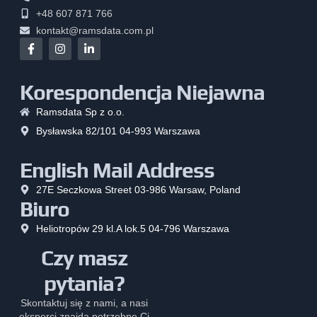
+48 607 871 766
kontakt@ramsdata.com.pl
Korespondencja Niejawna
Ramsdata Sp z o.o.
Bysławska 82/101 04-993 Warszawa
English Mail Address
27E Seczkowa Street 03-986 Warsaw, Poland
Biuro
Heliotropów 29 kl.A lok.5 04-796 Warszawa
Czy masz
pytania?
Skontaktuj się z nami, a nasi
eksperci znajdą potrzebne Ci