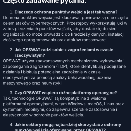
Często zadawane pytania:
Dlaczego ochrona punktów wejścia jest tak ważna?
Ochrona punktów wejścia jest kluczowa, ponieważ są one często
celem ataków cybernetycznych. Przestępcy wykorzystują luki w
zabezpieczeniach punktów wejścia, aby dostać się do sieci
organizacji, co może prowadzić do kradzieży danych, instalacji
złośliwego oprogramowania oraz ataków ransomware.
Jak OPSWAT radzi sobie z zagrożeniami w czasie
rzeczywistym?
OPSWAT używa zaawansowanych mechanizmów wykrywania i
zapobiegania zagrożeniom (TDP), które identyfikują podejrzane
działania i blokują potencjalne zagrożenia w czasie
rzeczywistym za pomocą analizy behawioralnej, uczenia
maszynowego oraz heurystyki.
Czy OPSWAT wspiera różne platformy operacyjne?
Tak, technologie OPSWAT są kompatybilne z wieloma
platformami operacyjnymi, w tym Windows, macOS, Linux oraz
systemami mobilnymi, co zapewnia szerokie zastosowanie i
elastyczność w ochronie punktów wejścia.
Jakie sektory mogą najbardziej skorzystać z ochrony
punktów wejścia oferowanej przez OPSWAT?