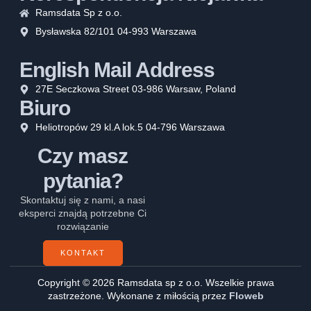
Ramsdata Sp z o.o.
Bysławska 82/101 04-993 Warszawa
English Mail Address
27E Seczkowa Street 03-986 Warsaw, Poland
Biuro
Heliotropów 29 kl.A lok.5 04-796 Warszawa
Czy masz
pytania?
Skontaktuj się z nami, a nasi
eksperci znajdą potrzebne Ci
rozwiązanie
KONTAKT
Copyright © 2026 Ramsdata sp z o.o. Wszelkie prawa
zastrzeżone. Wykonane z miłością przez
Floweb