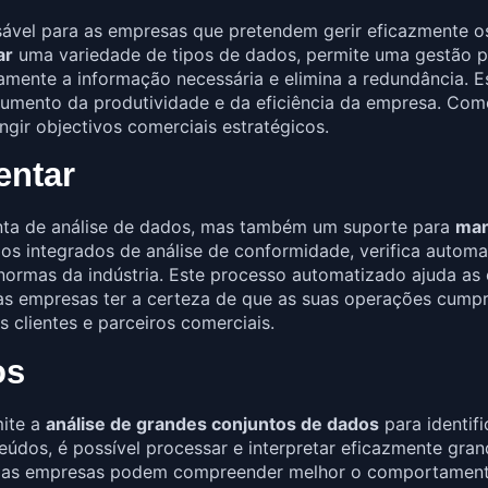
sável para as empresas que pretendem gerir eficazmente o
ar
uma variedade de tipos de dados, permite uma gestão pr
mente a informação necessária e elimina a redundância. E
aumento da produtividade e da eficiência da empresa. Com
ngir objectivos comerciais estratégicos.
entar
nta de análise de dados, mas também um suporte para
man
s integrados de análise de conformidade, verifica autom
normas da indústria. Este processo automatizado ajuda as 
e às empresas ter a certeza de que as suas operações cump
s clientes e parceiros comerciais.
os
mite a
análise de grandes conjuntos de dados
para identif
eúdos, é possível processar e interpretar eficazmente gra
, as empresas podem compreender melhor o comportamento 