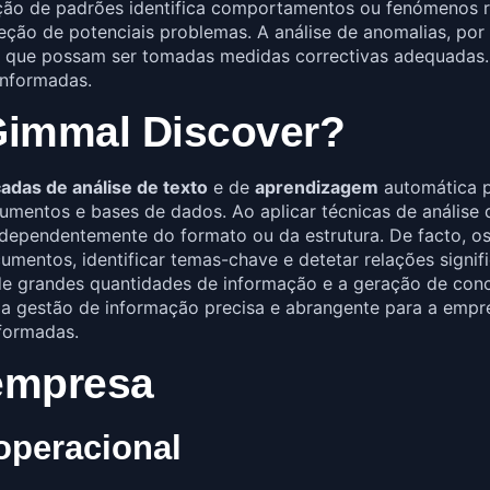
ão de padrões identifica comportamentos ou fenómenos r
ão de potenciais problemas. A análise de anomalias, por s
que possam ser tomadas medidas correctivas adequadas. 
informadas.
Gimmal Discover?
adas de análise de texto
e de
aprendizagem
automática p
umentos e bases de dados. Ao aplicar técnicas de análise 
 independentemente do formato ou da estrutura. De facto, 
mentos, identificar temas-chave e detetar relações signifi
e grandes quantidades de informação e a geração de concl
ma gestão de informação precisa e abrangente para a empr
formadas.
 empresa
operacional