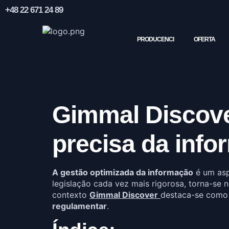
+48 22 671 24 89
PRODUCENCI
OFERTA
Gimmal Discove
precisa da info
A gestão optimizada da informação
é um asp
legislação cada vez mais rigorosa, torna-se 
contexto
Gimmal Discover
destaca-se como
regulamentar
.