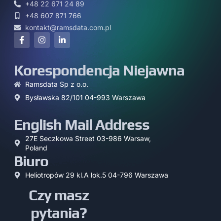
+48 22 671 24 89
+48 607 871 766
kontakt@ramsdata.com.pl
Korespondencja Niejawna
Ramsdata Sp z o.o.
Bysławska 82/101 04-993 Warszawa
English Mail Address
27E Seczkowa Street 03-986 Warsaw,
Poland
Biuro
Heliotropów 29 kl.A lok.5 04-796 Warszawa
Czy masz
pytania?