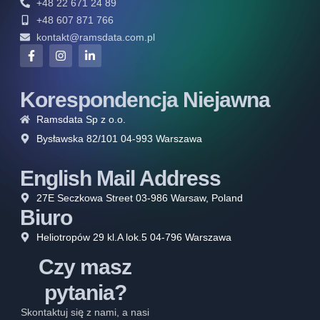
+48 22 671 24 89
+48 607 871 766
kontakt@ramsdata.com.pl
Korespondencja Niejawna
Ramsdata Sp z o.o.
Bysławska 82/101 04-993 Warszawa
English Mail Address
27E Seczkowa Street 03-986 Warsaw, Poland
Biuro
Heliotropów 29 kl.A lok.5 04-796 Warszawa
Czy masz
pytania?
Skontaktuj się z nami, a nasi