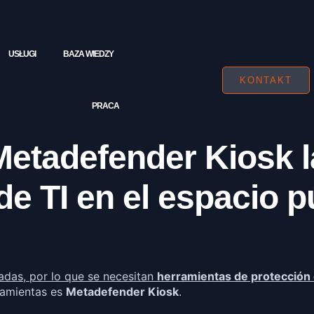
USŁUGI
BAZA WIEDZY
KONTAKT
PRACA
etadefender Kiosk l
de TI en el espacio p
das, por lo que se necesitan
herramientas de protección 
ramientas es
Metadefender Kiosk
.