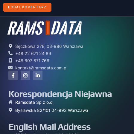
Sęczkowa 27E, 03-986 Warszawa
+48 22 671 24 89
+48 607 871 766
kontakt@ramsdata.com.pl
Korespondencja Niejawna
Ramsdata Sp z o.o.
Bysławska 82/101 04-993 Warszawa
English Mail Address