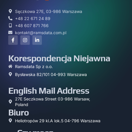
Sęczkowa 27E, 03-986 Warszawa
+48 22 671 24 89
+48 607 871 766
kontakt@ramsdata.com.pl
Korespondencja Niejawna
Ramsdata Sp z o.o.
Bysławska 82/101 04-993 Warszawa
English Mail Address
27E Seczkowa Street 03-986 Warsaw,
Poland
Biuro
Heliotropów 29 kl.A lok.5 04-796 Warszawa