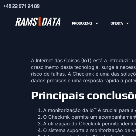
+48 22 671 24 89
PRODUCENCI
OFERTA
A Internet das Coisas (IoT) está a introduz
crescimento desta tecnologia, surge a neces
risco de falhas. A Checkmk é uma das soluçõe
dados precisos e uma resposta rápida a pote
Principais conclusõ
A monitorização da IoT é crucial para a 
O Checkmk
permite um acompanhamento 
A utilização do
Checkmk
permite identi
O sistema suporta a monitorização de vá