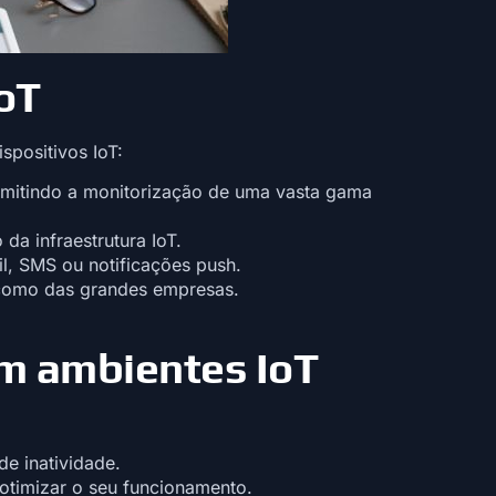
oT
spositivos IoT:
itindo a monitorização de uma vasta gama
da infraestrutura IoT.
l, SMS ou notificações push.
como das grandes empresas.
m ambientes IoT
e inatividade.
timizar o seu funcionamento.