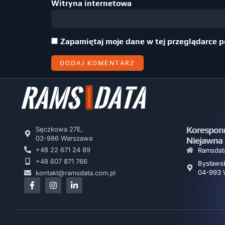
Witryna internetowa
Zapamiętaj moje dane w tej przeglądarce p
Korespon
Sęczkowa 27E,
03-986 Warszawa
Niejawna
+48 22 671 24 89
Ramsdata
+48 607 871 766
Bysławsk
04-993 
kontakt@ramsdata.com.pl