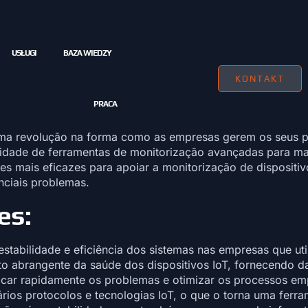
USŁUGI
BAZA WIEDZY
KONTAKT
PRACA
ir uma revolução na forma como as empresas gerem os seus 
sidade de ferramentas de monitorização avançadas para man
s mais eficazes para apoiar a monitorização de dispositivos
nciais problemas.
es:
estabilidade e eficiência dos sistemas nas empresas que ut
abrangente da saúde dos dispositivos IoT, fornecendo d
ficar rapidamente os problemas e otimizar os processos emp
rios protocolos e tecnologias IoT, o que o torna uma ferra