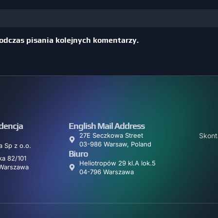
odczas pisania kolejnych komentarzy.
dencja
English Mail Address
27E Seczkowa Street
Skont
03-986 Warsaw, Poland
 Sp z o.o.
Biuro
a 82/101
Heliotropów 29 kl.A lok.5
Warszawa
04-796 Warszawa