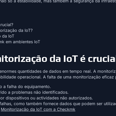
ão só a estabilidade, mas também a segurança da infraestr
rucial?
orização da IoT?
 da IoT
mk em ambientes IoT
torização da IoT é crucia
m enormes quantidades de dados em tempo real. A monitoriz
bilidade operacional. A falta de uma monitorização eficaz 
o a falha do equipamento.
do a problemas não identificados.
r dispositivos ou actividades não autorizados.
r falhas, como também fornece dados que podem ser utiliza
:
Monitorização da IoT com a Checkmk