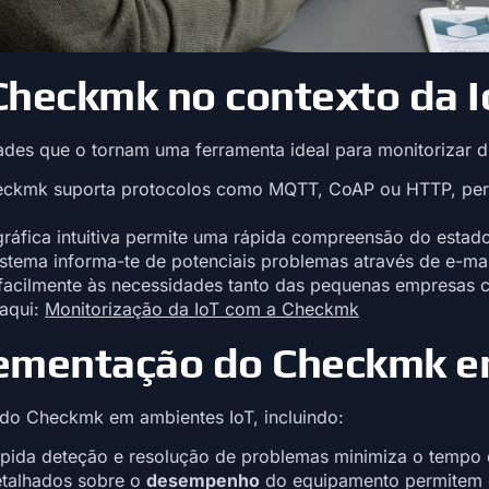
Checkmk no contexto da I
des que o tornam uma ferramenta ideal para monitorizar di
ckmk suporta protocolos como MQTT, CoAP ou HTTP, perm
ráfica intuitiva permite uma rápida compreensão do estado 
istema informa-te de potenciais problemas através de e-mai
acilmente às necessidades tanto das pequenas empresas 
 aqui:
Monitorização da IoT com a Checkmk
ementação do Checkmk e
 do Checkmk em ambientes IoT, incluindo:
ápida deteção e resolução de problemas minimiza o tempo d
talhados sobre o
desempenho
do equipamento permitem o