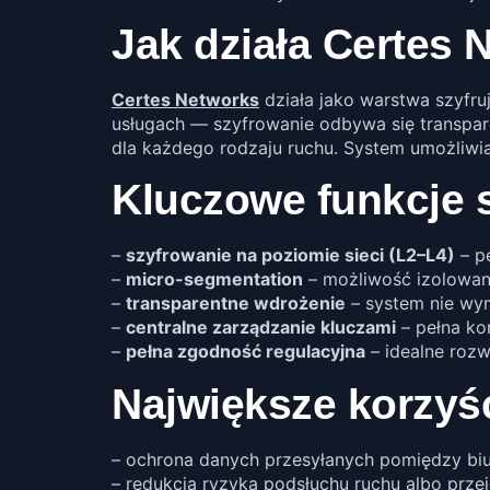
Jak działa Certes 
Certes Networks
działa jako warstwa szyfruj
usługach — szyfrowanie odbywa się transpar
dla każdego rodzaju ruchu. System umożliwia
Kluczowe funkcje 
–
szyfrowanie na poziomie sieci (L2–L4)
– p
–
micro-segmentation
– możliwość izolowani
–
transparentne wdrożenie
– system nie wym
–
centralne zarządzanie kluczami
– pełna ko
–
pełna zgodność regulacyjna
– idealne rozw
Największe korzyś
– ochrona danych przesyłanych pomiędzy biu
– redukcja ryzyka podsłuchu ruchu albo przeję