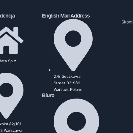
dencja
English Mail Address
Skont
ata Sp z
27E Seczkowa
Street 03-986
Warsaw, Poland
Biuro
wska 82/101
93 Warszawa