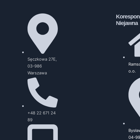
Korespon
Niejawna
Sęczkowa 27E,
Ramsd
03-986
o.o.
Warszawa
+48 22 671 24
89
Bysła
04-9