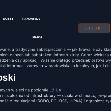
USŁUGI
BAZA WIEDZY
KONTAKT
PRACA
owane, a tradycyjne zabezpieczenia — jak firewalle czy k
niem danych lub sabotażem infrastruktury. Coraz większą 
ządzenia czy aplikacji. Właśnie dlatego przedsiębiorstwa w
sji informacji zarówno w środowiskach lokalnych, jak i c
oski
nych w sieci na poziomie L2–L4
 niezależnie od infrastruktury — działa w chmurze, on-pr
ość z regulacjami (RODO, PCI-DSS, HIPAA) i ogranicza r