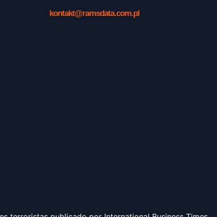
kontakt@ramsdata.com.pl
 terroristas publicado por International Business Times