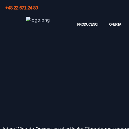
+48 22 671 24 89
PRODUCENCI
OFERTA
Adam Winn de Opswat en el artículo: Ciberataques contra 