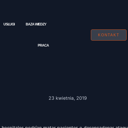
USŁUGI
BAZA WIEDZY
KONTAKT
PRACA
23 kwietnia, 2019
hospitales podrían matar pacientes o desencadenar ataques