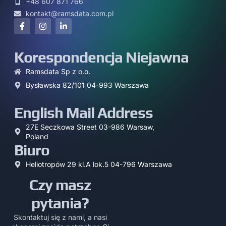
+48 607 871 766
kontakt@ramsdata.com.pl
Korespondencja Niejawna
Ramsdata Sp z o.o.
Bysławska 82/101 04-993 Warszawa
English Mail Address
27E Seczkowa Street 03-986 Warsaw,
Poland
Biuro
Heliotropów 29 kl.A lok.5 04-796 Warszawa
Czy masz
pytania?
Skontaktuj się z nami, a nasi