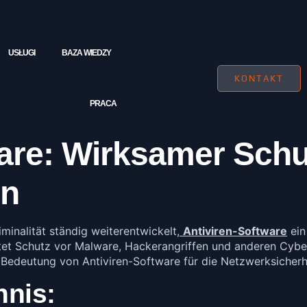
USŁUGI
BAZA WIEDZY
KONTAKT
PRACA
are: Wirksamer Schu
en
riminalität ständig weiterentwickelt,
Antiviren-Software
ein
etet Schutz vor Malware, Hackerangriffen und anderen Cybe
r Bedeutung von Antiviren-Software für die Netzwerksicherh
hnis: