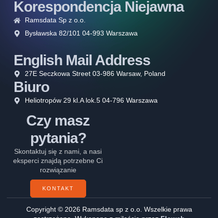
Korespondencja Niejawna
Ramsdata Sp z o.o.
Bysławska 82/101 04-993 Warszawa
English Mail Address
27E Seczkowa Street 03-986 Warsaw, Poland
Biuro
Heliotropów 29 kl.A lok.5 04-796 Warszawa
Czy masz
pytania?
Skontaktuj się z nami, a nasi
eksperci znajdą potrzebne Ci
rozwiązanie
KONTAKT
Copyright © 2026 Ramsdata sp z o.o. Wszelkie prawa