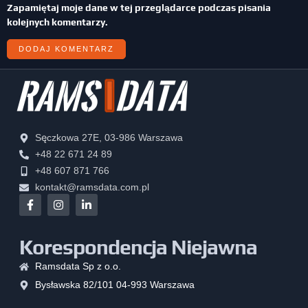
Zapamiętaj moje dane w tej przeglądarce podczas pisania
kolejnych komentarzy.
Sęczkowa 27E, 03-986 Warszawa
+48 22 671 24 89
+48 607 871 766
kontakt@ramsdata.com.pl
Korespondencja Niejawna
Ramsdata Sp z o.o.
Bysławska 82/101 04-993 Warszawa