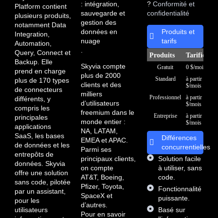
: intégration,
?
Conformité et
Platform contient
sauvegarde et
confidentialité
plusieurs produits,
gestion des
notamment Data
données en
Produits et
Integration,
nuage
tarifs
Automation,
.
Query, Connect et
Produits
Tarificatio
Backup. Elle
Skyvia compte
Gratuit
0 $/mois
prend en charge
plus de 2000
Standard
à partir de 7
plus de 170 types
clients et des
$/mois
de connecteurs
milliers
Professionnel
à partir de 79
différents, y
d’utilisateurs
$/mois
compris les
freemium dans le
Entreprise
à partir de 39
principales
monde entier :
$/mois
applications
NA, LATAM,
SaaS, les bases
Différences
EMEA et APAC.
de données et les
concurrentielles
Parmi ses
entrepôts de
principaux clients,
Solution facile
données. Skyvia
on compte
à utiliser, sans
offre une solution
AT&T, Boeing,
code.
sans code, pilotée
Pfizer, Toyota,
Fonctionnalité
par un assistant,
SpaceX et
puissante.
pour les
d’autres.
utilisateurs
Basé sur
Pour en savoir