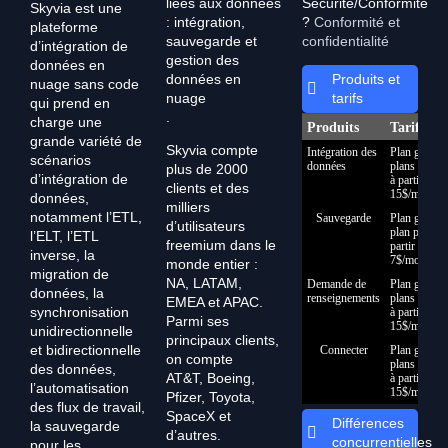
liées aux données
Sécurité/Conformité
Skyvia est une
: intégration,
?
Conformité et
plateforme
sauvegarde et
confidentialité
d’intégration de
gestion des
données en
données en
Produits et
nuage sans code
nuage
tarifs
qui prend en
.
charge une
Produits
Tarificat
grande variété de
Skyvia compte
Intégration des
Plan gratuit,
scénarios
données
plans payan
plus de 2000
d’intégration de
à partir de
clients et des
15$/mois
données,
milliers
notamment l’ETL,
Sauvegarde
Plan gratuit,
d’utilisateurs
plan payant 
l’ELT, l’ETL
freemium dans le
partir de
inverse, la
7$/mois
monde entier :
migration de
NA, LATAM,
Demande de
Plan gratuit,
données, la
renseignements
plans payan
EMEA et APAC.
synchronisation
à partir de
Parmi ses
15$/mois
unidirectionnelle
principaux clients,
et bidirectionnelle
Connecter
Plan gratuit,
on compte
plans payan
des données,
AT&T, Boeing,
à partir de
l’automatisation
15$/mois
Pfizer, Toyota,
des flux de travail,
SpaceX et
Différences
la sauvegarde
d’autres.
concurrentielles
pour les