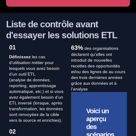
Liste de contrôle avant
d'essayer les solutions ETL
01
63%
des organisations
déclarent qu’elles ont
Définissez
les cas
introduit de nouvelles
d’utilisation métier pour
recettes des opportunités
lesquels vous avez besoin
et/ou des lignes de au cours
d’un outil ETL
des trois dernières années
(analyse de données,
grâce aux données et à
reporting, apprentissage
l’analyse
automatique, etc.) et si vous
avez également besoin d’un
ETL inversé (lorsque, après
transformation, les données
Voici un
sont renvoyées de la cible
aperçu
vers la source et enrichies).
des
02
scénarios