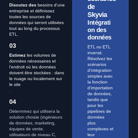
Discutez des
besoins d’une
de
entreprise et définissez
Skyvia
toutes les sources de
Intégrati
données qui seront utilisées
tout au long du processus
on des
ETL.
données
03
ETL ou ETL
inversé.
Estimez
les volumes de
Résolvez les
données nécessaires et
scénarios
l’endroit où les données
d’intégration
doivent être stockées : dans
simples avec
le nuage ou localement sur
la fonction
le site
d’importation
.
de données,
tandis que
04
pour les
Déterminez qui utilisera la
pipelines de
solution choisie (ingénieurs
données
de données, marketing,
plus
équipes de vente,
complexes et
utilisateurs de niveau C,
leur