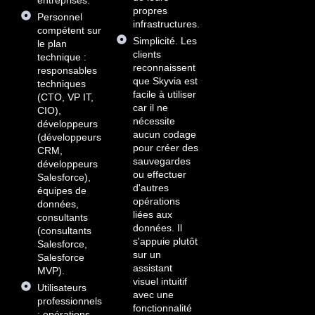
entreprises.
propres
Personnel
infrastructures.
compétent sur
Simplicité. Les
le plan
clients
technique :
reconnaissent
responsables
que Skyvia est
techniques
facile à utiliser
(CTO, VP IT,
car il ne
CIO),
nécessite
développeurs
aucun codage
(développeurs
pour créer des
CRM,
sauvegardes
développeurs
ou effectuer
Salesforce),
d'autres
équipes de
opérations
données,
liées aux
consultants
données. Il
(consultants
s'appuie plutôt
Salesforce,
sur un
Salesforce
assistant
MVP).
visuel intuitif
Utilisateurs
avec une
professionnels
fonctionnalité
: opérations