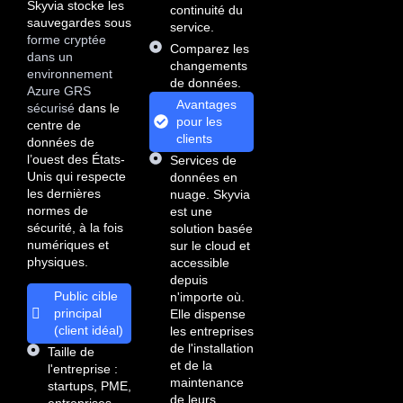
Skyvia stocke les
continuité du
sauvegardes sous
service.
forme cryptée
Comparez les
dans un
changements
environnement
de données.
Azure GRS
Avantages
sécurisé
dans le
pour les
centre de
clients
données de
l’ouest des États-
Services de
Unis qui respecte
données en
les dernières
nuage. Skyvia
normes de
est une
sécurité, à la fois
solution basée
numériques et
sur le cloud et
physiques.
accessible
depuis
Public cible
n'importe où.
principal
Elle dispense
(client idéal)
les entreprises
de l'installation
Taille de
et de la
l'entreprise :
maintenance
startups, PME,
de leurs