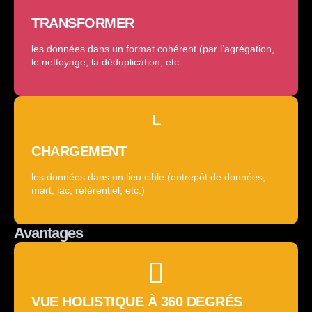
TRANSFORMER
les données dans un format cohérent (par l’agrégation,
le nettoyage, la déduplication, etc.
L
CHARGEMENT
les données dans un lieu cible (entrepôt de données,
mart, lac, référentiel, etc.)
Avantages
VUE HOLISTIQUE À 360 DEGRÉS