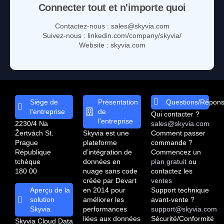
Connecter tout et n'importe quoi
Contactez-nous : sales@skyvia.com
Suivez-nous : linkedin.com/company/skyvia/
Website : skyvia.com
Siège de
Présentation
Questions/Répon
l'entreprise
de
Qui contacter ?
l'entreprise
2230/4 Na
sales@skyvia.com
Žertvách St.
Skyvia est une
Comment passer
Prague
plateforme
commande ?
République
d’intégration de
Commencez un
tchèque
données en
plan gratuit
ou
180 00
nuage sans code
contactez les
créée par Devart
ventes
en 2014 pour
Support technique
Aperçu de la
améliorer les
avant-vente ?
solution
performances
support@skyvia.com
Skyvia
liées aux données
Sécurité/Conformité
Skyvia Cloud Data