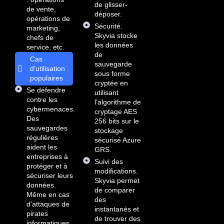
de glisser-
de vente,
déposer.
opérations de
Sécurité.
marketing,
Skyvia stocke
chefs de
les données
service, etc.
de
Cas
sauvegarde
d'utilisation
sous forme
populaires
cryptée en
Se défendre
utilisant
contre les
l'algorithme de
cybermenaces.
cryptage AES
Des
256 bits sur le
sauvegardes
stockage
régulières
sécurisé Azure
aident les
GRS.
entreprises à
Suivi des
protéger et à
modifications.
sécuriser leurs
Skyvia permet
données.
de comparer
Même en cas
des
d'attaques de
instantanés et
pirates
de trouver des
informatiques