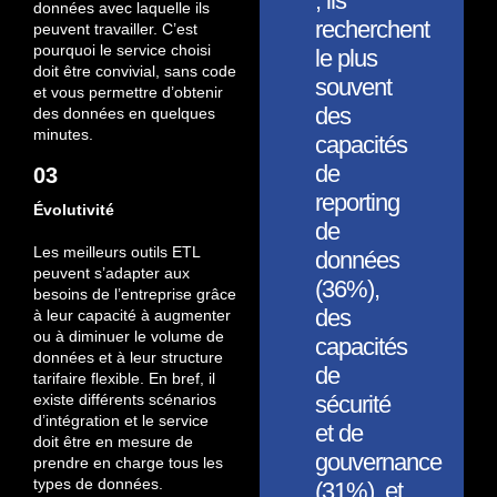
, ils
données avec laquelle ils
recherchent
peuvent travailler. C’est
pourquoi le service choisi
le plus
doit être convivial, sans code
souvent
et vous permettre d’obtenir
des
des données en quelques
minutes.
capacités
de
03
reporting
Évolutivité
de
Les meilleurs outils ETL
données
peuvent s’adapter aux
(36%),
besoins de l’entreprise grâce
des
à leur capacité à augmenter
ou à diminuer le volume de
capacités
données et à leur structure
de
tarifaire flexible. En bref, il
existe différents scénarios
sécurité
d’intégration et le service
et de
doit être en mesure de
gouvernance
prendre en charge tous les
types de données.
(31%), et