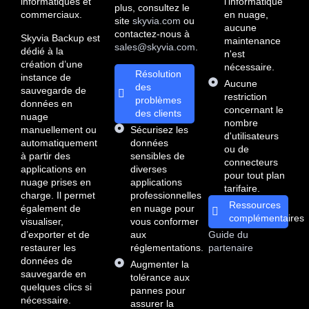
informatiques et
l'informatique
plus, consultez le
commerciaux.
en nuage,
site
skyvia.com
ou
aucune
contactez-nous à
Skyvia Backup est
maintenance
sales@skyvia.com
.
dédié à la
n'est
création d’une
nécessaire.
Résolution
instance de
Aucune
des
sauvegarde de
restriction
problèmes
données en
concernant le
des clients
nuage
nombre
manuellement ou
Sécurisez les
d'utilisateurs
automatiquement
données
ou de
à partir des
sensibles de
connecteurs
applications en
diverses
pour tout plan
nuage prises en
applications
tarifaire.
charge. Il permet
professionnelles
Ressources
également de
en nuage pour
complémentaires
visualiser,
vous conformer
d’exporter et de
aux
Guide du
restaurer les
réglementations.
partenaire
données de
Augmenter la
sauvegarde en
tolérance aux
quelques clics si
pannes pour
nécessaire.
assurer la