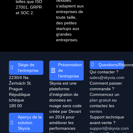
flexibles
telles que ISO
s'adaptent aux
27001, GRPR
entreprises de
et SOC 2.
toute taille,
des petites
startups aux
grandes
entreprises.
Siège de
Présentation
Questions/Répon
l'entreprise
de
Qui contacter ?
l'entreprise
2230/4 Na
sales@skyvia.com
Žertvách St.
Skyvia est une
Comment passer
Prague
plateforme
commande ?
République
d’intégration de
Commencez un
tchèque
données en
plan gratuit
ou
180 00
nuage sans code
contactez les
créée par Devart
ventes
en 2014 pour
Support technique
Aperçu de la
améliorer les
avant-vente ?
solution
performances
support@skyvia.com
Skyvia