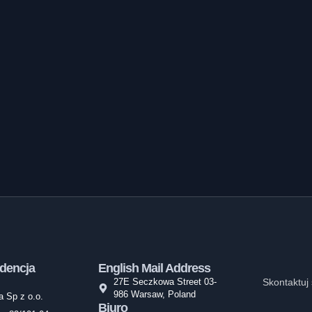
dencja
English Mail Address
27E Seczkowa Street 03-
Skontaktuj 
986 Warsaw, Poland
 Sp z o.o.
Biuro