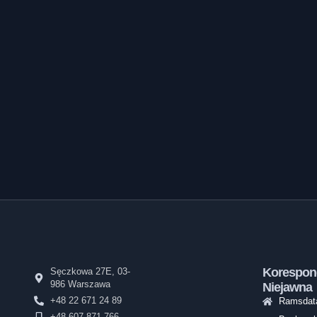
Korespon
Sęczkowa 27E, 03-
986 Warszawa
Niejawna
+48 22 671 24 89
Ramsdata
+48 607 871 766